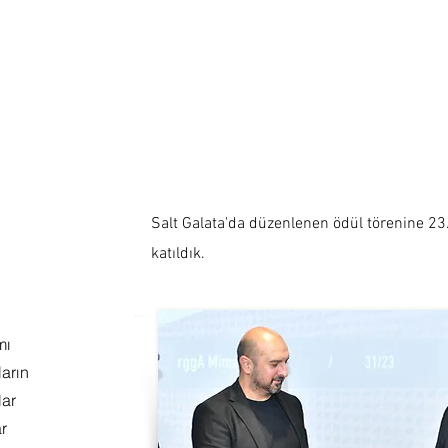
Salt Galata'da düzenlenen ödül törenine 23
katıldık.
mı
ların
lar
r