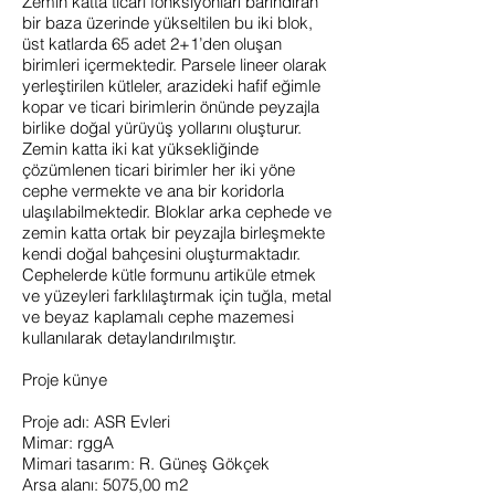
Zemin katta ticari fonksiyonları barındıran
bir baza üzerinde yükseltilen bu iki blok,
üst katlarda 65 adet 2+1’den oluşan
birimleri içermektedir. Parsele lineer olarak
yerleştirilen kütleler, arazideki hafif eğimle
kopar ve ticari birimlerin önünde peyzajla
birlike doğal yürüyüş yollarını oluşturur.
Zemin katta iki kat yüksekliğinde
çözümlenen ticari birimler her iki yöne
cephe vermekte ve ana bir koridorla
ulaşılabilmektedir. Bloklar arka cephede ve
zemin katta ortak bir peyzajla birleşmekte
kendi doğal bahçesini oluşturmaktadır.
Cephelerde kütle formunu artiküle etmek
ve yüzeyleri farklılaştırmak için tuğla, metal
ve beyaz kaplamalı cephe mazemesi
kullanılarak detaylandırılmıştır.
Proje künye
Proje adı: ASR Evleri
Mimar: rggA
Mimari tasarım: R. Güneş Gökçek
Arsa alanı: 5075,00 m2