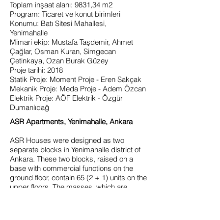
Toplam inşaat alanı: 9831,34 m2
Program: Ticaret ve konut birimleri
Konumu: Batı Sitesi Mahallesi,
Yenimahalle
Mimari ekip: Mustafa Taşdemir, Ahmet
Çağlar, Osman Kuran, Simgecan
Çetinkaya, Ozan Burak Güzey
Proje tarihi: 2018
Statik Proje: Moment Proje - Eren Sakçak
Mekanik Proje: Meda Proje - Adem Özcan
Elektrik Proje: AÖF Elektrik - Özgür
Dumanlıdağ
ASR Apartments, Yenimahalle, Ankara
ASR Houses were designed as two
separate blocks in Yenimahalle district of
Ankara. These two blocks, raised on a
base with commercial functions on the
ground floor, contain 65 (2 + 1) units on the
upper floors. The masses, which are
placed in a linear arrangement, break with
a slight slope in the middle and form
natural walkways with landscape in front of