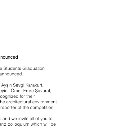
Announced
re Students Graduation
e announced.
 Ayşin Sevgi Karakurt,
eyici, Ömer Emre Şavural,
ognized for their
 the architectural environment
 reporter of the competition.
 and we invite all of you to
and colloquium which will be