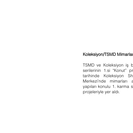
Koleksiyon/TSMD Mimarları “
TSMD ve Koleksiyon iş b
serilerinin 1.si “Konut” 
tarihinde Koleksiyon 
Merkezi’nde mimarları a
yapıları konulu 1. karm
projeleriyle yer aldı.