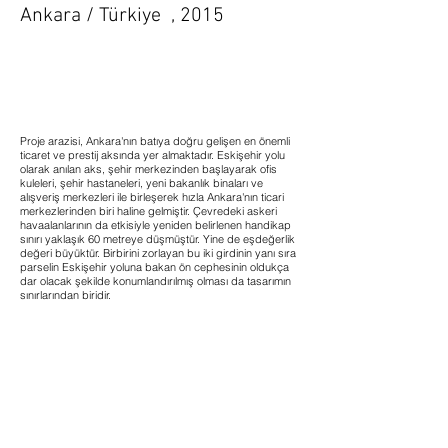
Ankara / Türkiye , 2015
Proje arazisi, Ankara'nın batıya doğru gelişen en önemli
ticaret ve prestij aksında yer almaktadır. Eskişehir yolu
olarak anılan aks, şehir merkezinden başlayarak ofis
kuleleri, şehir hastaneleri, yeni bakanlık binaları ve
alışveriş merkezleri ile birleşerek hızla Ankara'nın ticari
merkezlerinden biri haline gelmiştir. Çevredeki askeri
havaalanlarının da etkisiyle yeniden belirlenen handikap
sınırı yaklaşık 60 metreye düşmüştür. Yine de eşdeğerlik
değeri büyüktür. Birbirini zorlayan bu iki girdinin yanı sıra
parselin Eskişehir yoluna bakan ön cephesinin oldukça
dar olacak şekilde konumlandırılmış olması da tasarımın
sınırlarından biridir.