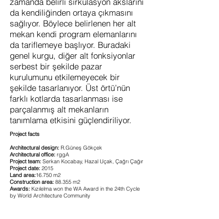
zamanda belirli sirkülasyon akslarını
da kendiliğinden ortaya çıkmasını
sağlıyor. Böylece belirlenen her alt
mekan kendi program elemanlarını
da tariflemeye başlıyor. Buradaki
genel kurgu, diğer alt fonksiyonlar
serbest bir şekilde pazar
kurulumunu etkilemeyecek bir
şekilde tasarlanıyor. Üst örtü’nün
farklı kotlarda tasarlanması ise
parçalanmış alt mekanların
tanımlama etkisini güçlendiriliyor.
Project facts
Architectural design:
R.Güneş Gökçek
Architectural office:
rggA
Project team:
Serkan Kocabay, Hazal Uçak, Çağrı Çağır
Project date:
2015
Land area:
16.750 m2
Construction area:
88.355 m2
Awards:
Kızılelma won the WA Award in the 24th Cycle
by World Architecture Community