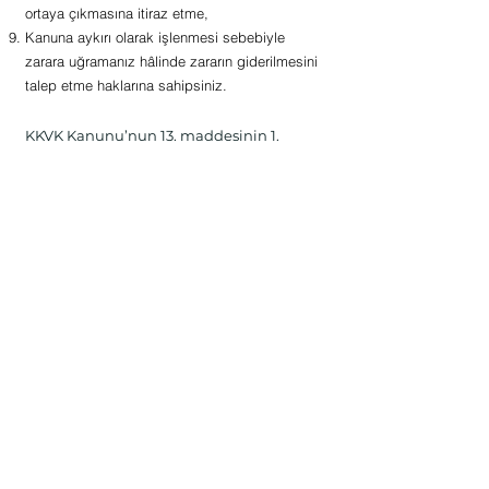
ortaya çıkmasına itiraz etme,
Kanuna aykırı olarak işlenmesi sebebiyle
zarara uğramanız hâlinde zararın giderilmesini
talep etme haklarına sahipsiniz.
KKVK Kanunu’nun 13. maddesinin 1.
fıkrası gereğince, yukarıda belirtilen
haklarınızı kullanmak ile ilgili talebinizi,
yazılı olarak veya Kişisel Verileri Koruma
Kurulu’nun belirlediği diğer yöntemlerle
Şirketimize iletebilirsiniz.
Yukarıda belirtilen haklarınızı kullanmak
için kimliğinizi tespit edici gerekli bilgiler
ile talep dilekçenizi bizzat elden teslim
edebilir, noter kanalıyla veya Kişisel
Verileri Koruma Kurulu tarafından
belirlenen diğer yöntemler ile
gönderebilir
veya
benimarsambenimhayalim.com
adr