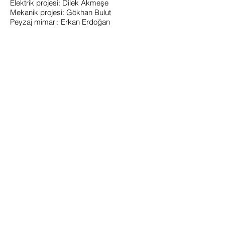
Elektrik projesi: Dilek Akmeşe
Mekanik projesi: Gökhan Bulut
Peyzaj mimarı: Erkan Erdoğan
Gaziantep Community Centers, Gaziantep
Gaziantep Municipality asked for a project
design of public facilities containing such
functions as youth centers, home
business courses, sports fields to be
implemented in a variety of municipal
lands in the district. The project that was
designed to this end was construed and
conceptualized in a modular layout of a
repetitive nature. Buildings were
constructed to create an alternative to the
open areas and a neighborhood square.
Project facts
Architectural design: R.Güneş Gökçek,
Akşen Zincircioğlu
Architectural office: YPM