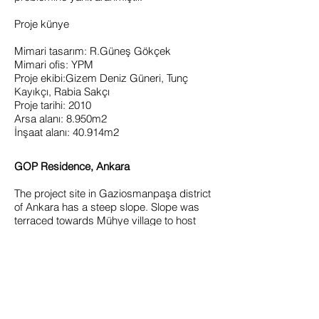
Proje künye
Mimari tasarım: R.Güneş Gökçek
Mimari ofis: YPM
Proje ekibi:Gizem Deniz Güneri, Tunç
Kayıkçı, Rabia Sakçı
Proje tarihi: 2010
Arsa alanı: 8.950m2
İnşaat alanı: 40.914m2
GOP Residence, Ankara
The project site in Gaziosmanpaşa district
of Ankara has a steep slope. Slope was
terraced towards Mühye village to host
duplex houses, social center and a
parking garage. On the other side, design
problem was solved by locating twin
towers towards Ankara view.
Project facts