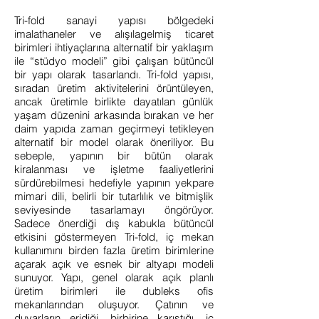
Tri-fold sanayi yapısı bölgedeki
imalathaneler ve alışılagelmiş ticaret
birimleri ihtiyaçlarına alternatif bir yaklaşım
ile “stüdyo modeli” gibi çalışan bütüncül
bir yapı olarak tasarlandı. Tri-fold yapısı,
sıradan üretim aktivitelerini örüntüleyen,
ancak üretimle birlikte dayatılan günlük
yaşam düzenini arkasında bırakan ve her
daim yapıda zaman geçirmeyi tetikleyen
alternatif bir model olarak öneriliyor. Bu
sebeple, yapının bir bütün olarak
kiralanması ve işletme faaliyetlerini
sürdürebilmesi hedefiyle yapının yekpare
mimari dili, belirli bir tutarlılık ve bitmişlik
seviyesinde tasarlamayı öngörüyor.
Sadece önerdiği dış kabukla bütüncül
etkisini göstermeyen Tri-fold, iç mekan
kullanımını birden fazla üretim birimlerine
açarak açık ve esnek bir altyapı modeli
sunuyor. Yapı, genel olarak açık planlı
üretim birimleri ile dubleks ofis
mekanlarından oluşuyor. Çatının ve
duvarların eridiği, birbirine karıştığı, iç