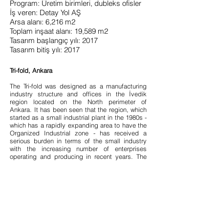
Program: Üretim birimleri, dubleks ofisler
İş veren: Detay Yol AŞ
Arsa alanı: 6,216 m2
Toplam inşaat alanı: 19,589 m2
Tasarım başlangıç yılı: 2017
Tasarım bitiş yılı: 2017
Tri-fold, Ankara
The Tri-fold was designed as a manufacturing
industry structure and offices in the İvedik
region located on the North perimeter of
Ankara. It has been seen that the region, which
started as a small industrial plant in the 1980s -
which has a rapidly expanding area to have the
Organized Industrial zone - has received a
serious burden in terms of the small industry
with the increasing number of enterprises
operating and producing in recent years. The
new employment, macro-scale production
center goal, and the zoning plans of the region,
which focus on different production needs, also
include the conditions of built environment for
different functions. Especially, in recent years,
the buildings that meet the needs of the district
office in the direction of Melih Gökçek