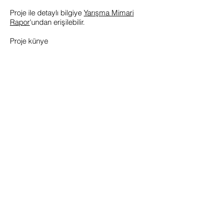
Proje ile detaylı bilgiye
Yarışma Mimari
Rapor
'undan erişilebilir.
Proje künye
Proje adı: Lüleburgaz Kore Anıtı ve
Ziyaretçi Merkezi Mimari Yarışma Projesi
Mimar: rggA Mimarlık
Yer: Lüleburgaz, Turkiye
İş veren: Lüleburgaz Belediyesi
Tasarım tarihi: 2019
Görseller: rggA
Proje Ekibi
R. Güneç Gökçek, Ekip Temsilcisi, Mimar
Jihat Bozarslan, Mimar
Belemir Dalokay, Peyzaj Mimarı
Tuğrul Hocaoğlu, Peyzaj Mimarı
Danışmanlar: Gökhan Tunç, İnşaat
Mühendisi, Statik