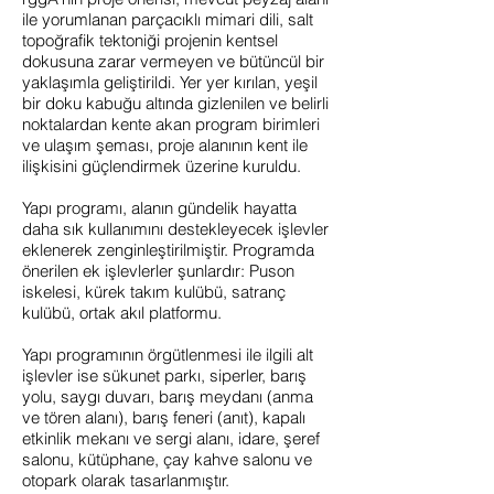
ile yorumlanan parçacıklı mimari dili, salt
topoğrafik tektoniği projenin kentsel
dokusuna zarar vermeyen ve bütüncül bir
yaklaşımla geliştirildi. Yer yer kırılan, yeşil
bir doku kabuğu altında gizlenilen ve belirli
noktalardan kente akan program birimleri
ve ulaşım şeması, proje alanının kent ile
ilişkisini güçlendirmek üzerine kuruldu.
Yapı programı, alanın gündelik hayatta
daha sık kullanımını destekleyecek işlevler
eklenerek zenginleştirilmiştir. Programda
önerilen ek işlevlerler şunlardır: Puson
iskelesi, kürek takım kulübü, satranç
kulübü, ortak akıl platformu.
Yapı programının örgütlenmesi ile ilgili alt
işlevler ise sükunet parkı, siperler, barış
yolu, saygı duvarı, barış meydanı (anma
ve tören alanı), barış feneri (anıt), kapalı
etkinlik mekanı ve sergi alanı, idare, şeref
salonu, kütüphane, çay kahve salonu ve
otopark olarak tasarlanmıştır.