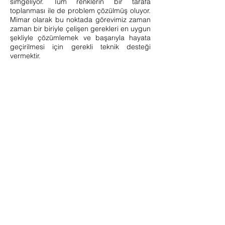
simgeliyor. Tüm renklerin bir tarafa
toplanması ile de problem çözülmüş oluyor.
Mimar olarak bu noktada görevimiz zaman
zaman bir biriyle çelişen gerekleri en uygun
şekliyle çözümlemek ve başarıyla hayata
geçirilmesi için gerekli teknik desteği
vermektir.
Doğru bir organizasyonun ve iş birliğinin
üretilmesinin projenin başarılı olmasında
katkısı büyüktür. Bu yüzden tasarım
sürecine işvereni, son kullanıcıyı,
danışmanları, mühendisleri, müteahhitleri,
tedarikçi ve üreticileri de katıyoruz. Doğru
kişilerden doğru bilgileri alarak ve bir üst
ölçekten bunları değerlendirerek tasarıma
yansıtıyoruz.
Call
+90 312 240 40 20
Follow
Email