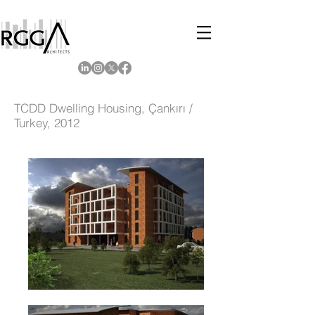
TCDD Dwelling Housing, Çankırı /
Turkey, 2012