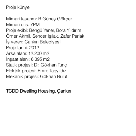
Proje künye
Mimari tasarım: R.Güneş Gökçek
Mimari ofis: YPM
Proje ekibi: Bengü Yener, Bora Yıldırım,
Ömer Akmil, Sencer Işılak, Zafer Parlak
İş veren: Çankırı Belediyesi
Proje tarihi: 2012
Arsa alanı: 12.200 m2
İnşaat alanı: 6.395 m2
Statik projesi: Dr. Gökhan Tunç
Elektrik projesi: Emre Taçyıldız
Mekanik projesi: Gökhan Bulut
TCDD Dwelling Housing, Çankırı
This is a lodging structure located in a plot
area of 6.395m2 created in the station area
in Cankırı, with 2+1 and 1+1 apartments
for the use of TCDD employees. In the
building designed as a structure with a
courtyard, brick masses were used as