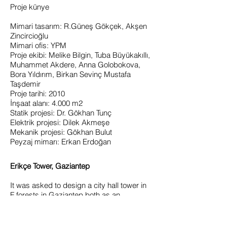
Proje künye
Mimari tasarım: R.Güneş Gökçek, Akşen
Zincircioğlu
Mimari ofis: YPM
Proje ekibi: Melike Bilgin, Tuba Büyükakıllı,
Muhammet Akdere, Anna Golobokova,
Bora Yıldırım, Birkan Sevinç Mustafa
Taşdemir
Proje tarihi: 2010
İnşaat alanı: 4.000 m2
Statik projesi: Dr. Gökhan Tunç
Elektrik projesi: Dilek Akmeşe
Mekanik projesi: Gökhan Bulut
Peyzaj mimarı: Erkan Erdoğan
Erikçe Tower, Gaziantep
It was asked to design a city hall tower in
F forests in Gaziantep both as an
excursion terrace and as restaurant and
wedding saloon. Located on outlying
areas of the city where the transportation