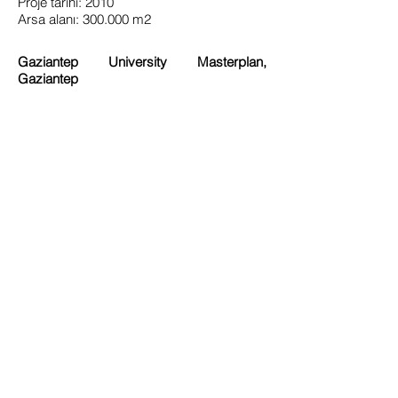
Proje tarihi: 2010
Arsa alanı: 300.000 m2
Gaziantep University Masterplan,
Gaziantep
Gaziantep University requested for a
master plan to form the basis for both the
buildings to be built in the near future and
their growth strategy due to its on-going
structuring up until today continuing
without identity and integrity. In the
analyses, it has been shown that the use
of open areas as well as public spaces is
not of sufficient quality. So a pro- posal has
been brought forward both to create a
unity of language and to connect open
areas in a specific hierarchy. a pedestrian
axis parallel to the Halep Boulevard has
been created, and open areas have been
connect to buildings with steel roofs in-
stalled into this axis. The buildings that will
be newly built have been positioned in