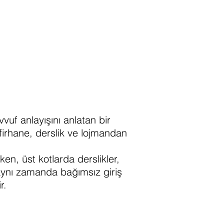
uf anlayışını anlatan bir
afirhane, derslik ve lojmandan
en, üst kotlarda derslikler,
 aynı zamanda bağımsız giriş
r.