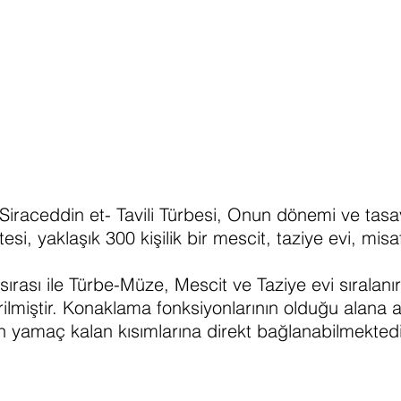
raceddin et- Tavili Türbesi, Onun dönemi ve tasavv
esi, yaklaşık 300 kişilik bir mescit, taziye evi, mis
ırası ile Türbe-Müze, Mescit ve Taziye evi sıralanırk
irilmiştir. Konaklama fonksiyonlarının olduğu alana
n yamaç kalan kısımlarına direkt bağlanabilmektedi