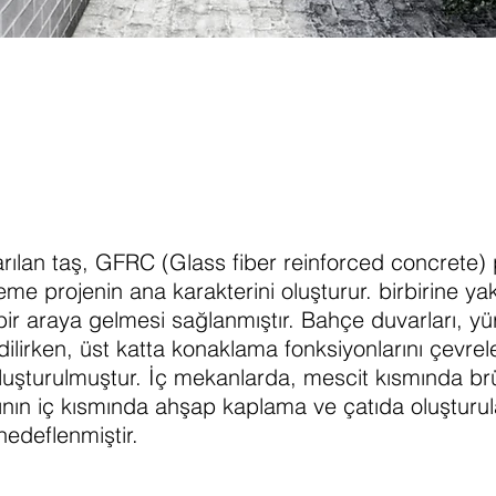
rılan taş, GFRC (Glass fiber reinforced concrete) p
me projenin ana karakterini oluşturur. birbirine ya
bir araya gelmesi sağlanmıştır. Bahçe duvarları, yü
lirken, üst katta konaklama fonksiyonlarını çevre
oluşturulmuştur. İç mekanlarda, mescit kısmında brü
sının iç kısmında ahşap kaplama ve çatıda oluşturul
 hedeflenmiştir.