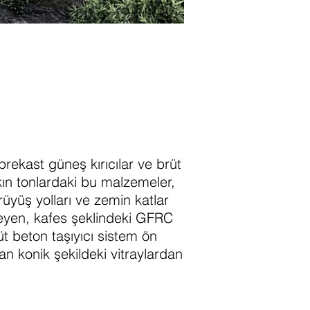
rekast güneş kırıcılar ve brüt
kın tonlardaki bu malzemeler,
rüyüş yolları ve zemin katlar
leyen, kafes şeklindeki GFRC
t beton taşıyıcı sistem ön
an konik şekildeki vitraylardan