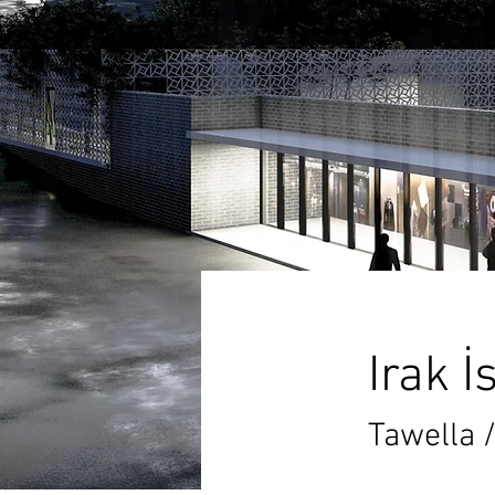
Irak 
Tawella /