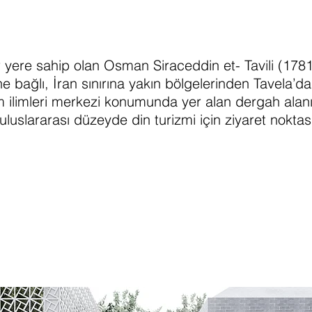
 yere sahip olan Osman Siraceddin et- Tavili (1781
ne bağlı, İran sınırına yakın bölgelerinden Tavela’d
am ilimleri merkezi konumunda yer alan dergah alan
uslararası düzeyde din turizmi için ziyaret nokta