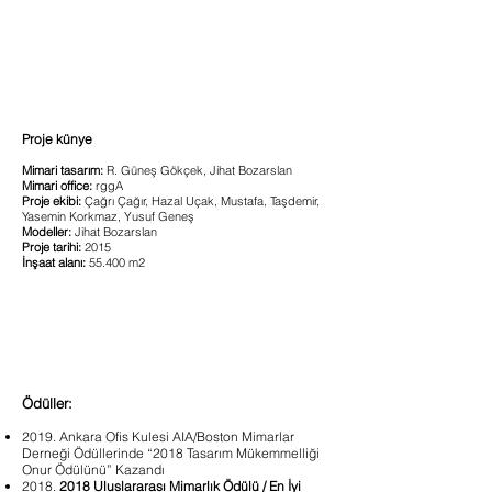
Proje künye
Mimari tasarım:
R. Güneş Gökçek, Jihat Bozarslan
Mimari office:
rggA
Proje ekibi:
Çağrı Çağır, Hazal Uçak, Mustafa, Taşdemir,
Yasemin Korkmaz, Yusuf Geneş
Modeller:
Jihat Bozarslan
Proje tarihi:
2015
İnşaat alanı:
55.400 m2
Ödüller:
2019. Ankara Ofis Kulesi AIA/Boston Mimarlar
Derneği Ödüllerinde “2018 Tasarım Mükemmelliği
Onur Ödülünü” Kazandı
2018.
2018 Uluslararası Mimarlık Ödülü / En İyi