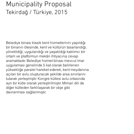
Municipality Proposal
Tekirdağ / Türkiye, 2015
Belediye binası klasik kent hizmetlerinin yapıldığı
bir binanın ötesinde, kent ve kültürün tasarlandığı,
yönetildiği, uygulandığı ve yaşatıldığı katılımcı bir
ortam ve platformun mekân ihtiyacına cevap
aramaktadır. Belediye hizmet binası mevcut imar
uygulaması genelinde 5 kat olarak belirlenen
yüksekliğe paralel hareket ederek, kent meydanına
açılan bir avlu oluşturacak şekilde arsa sınırlarını
tutarak yerleşmiştir. Kongre kütlesi avlu ortasında
ayrı bir kütle olarak yerleştirilmiştir. Mimari dili de
diğer kütleden farklılaşarak bir obje gibi
davranması sağlanmıştır.